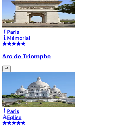
Paris
Mémorial
Arc de Triomphe
Paris
Église