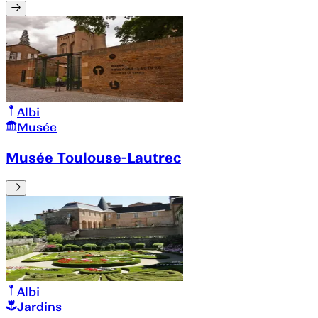
Albi
Musée
Musée Toulouse-Lautrec
Albi
Jardins