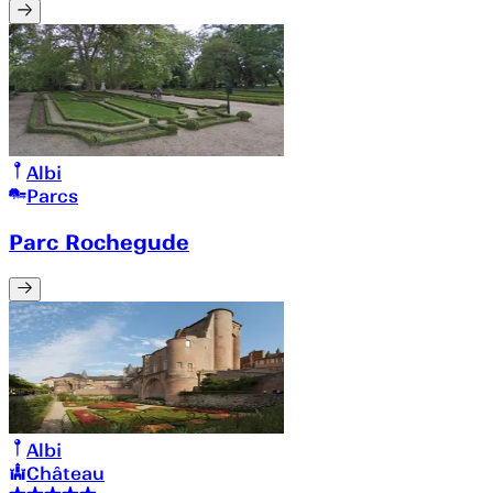
Albi
Parcs
Parc Rochegude
Albi
Château