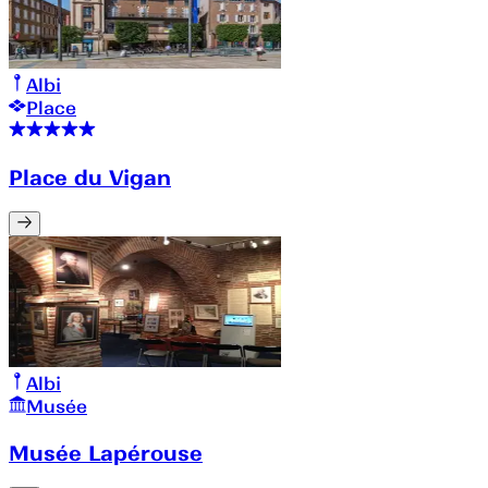
Albi
Place
Place du Vigan
Albi
Musée
Musée Lapérouse