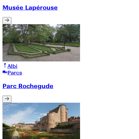
Musée Lapérouse
Albi
Parcs
Parc Rochegude