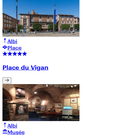
Albi
Place
Place du Vigan
Albi
Musée