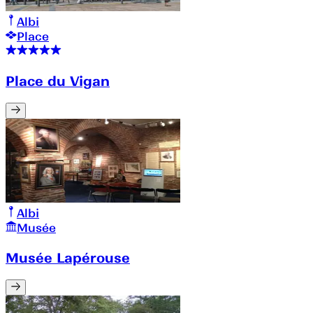
Albi
Place
Place du Vigan
Albi
Musée
Musée Lapérouse