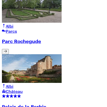
Albi
Parcs
Parc Rochegude
Albi
Château
Palais de la Berbie