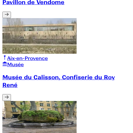
Pavillon de Vendome
Aix-en-Provence
Musée
Musée du Calisson, Confiserie du Roy
René