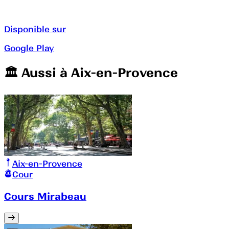
Disponible sur
Google Play
🏛️️ Aussi à
Aix-en-Provence
Aix-en-Provence
Cour
Cours Mirabeau