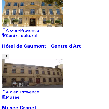
Aix-en-Provence
Centre culturel
Hôtel de Caumont - Centre d'Art
Aix-en-Provence
Musée
Musée Granet