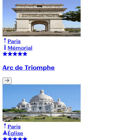
Paris
Mémorial
Arc de Triomphe
Paris
Église