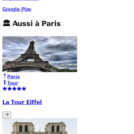
Google Play
🏛️️ Aussi à
Paris
Paris
Tour
La Tour Eiffel