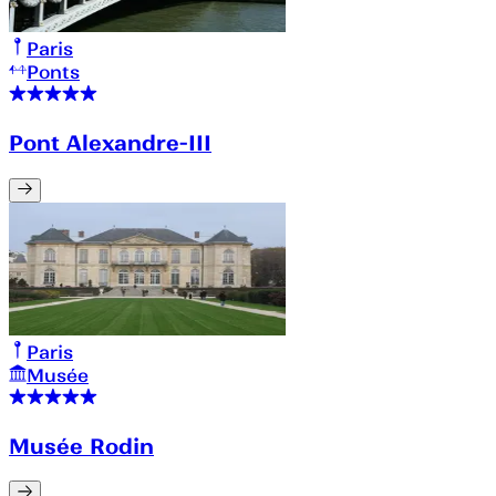
Paris
Ponts
Pont Alexandre-III
Paris
Musée
Musée Rodin