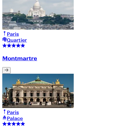
Paris
Quartier
Montmartre
Paris
Palace