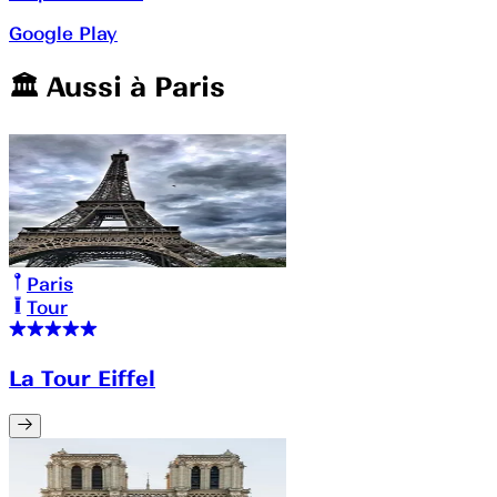
Google Play
🏛️️ Aussi à
Paris
Paris
Tour
La Tour Eiffel