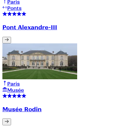
Paris
Ponts
Pont Alexandre-III
Paris
Musée
Musée Rodin