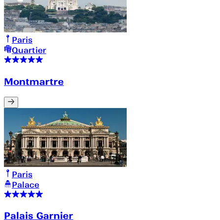
Paris
Quartier
Montmartre
Paris
Palace
Palais Garnier