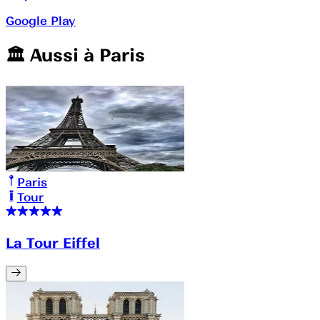
Google Play
🏛️️ Aussi à
Paris
Paris
Tour
La Tour Eiffel