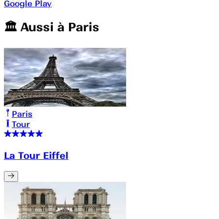
Google Play
🏛️️ Aussi à
Paris
Paris
Tour
La Tour Eiffel