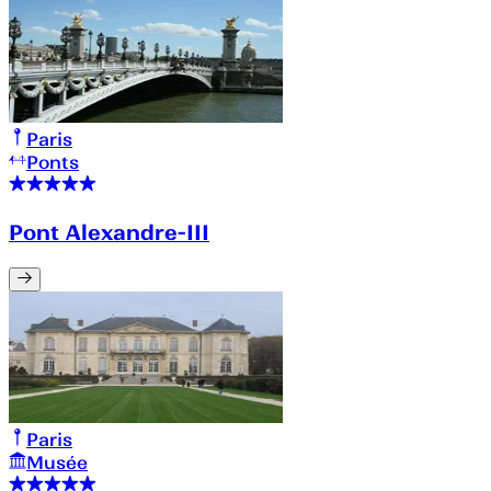
Paris
Ponts
Pont Alexandre-III
Paris
Musée