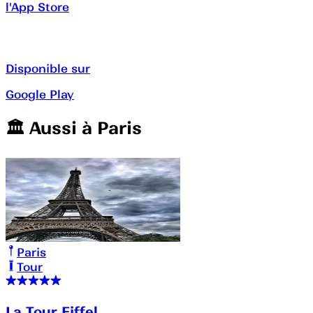
l'App Store
Disponible sur
Google Play
🏛️️ Aussi à
Paris
Paris
Tour
La Tour Eiffel