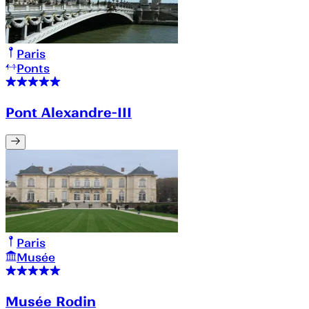
Paris
Ponts
Pont Alexandre-III
Paris
Musée
Musée Rodin