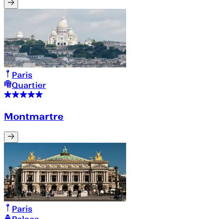
Paris
Quartier
Montmartre
Paris
Palace