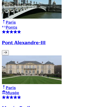
Paris
Ponts
Pont Alexandre-III
Paris
Musée