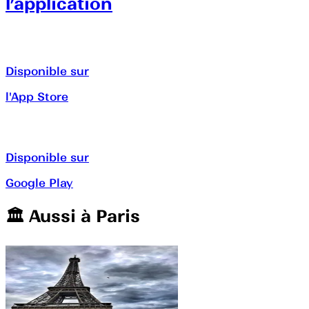
l’application
Disponible sur
l'App Store
Disponible sur
Google Play
🏛️️ Aussi à
Paris