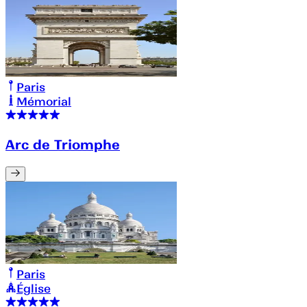
Paris
Mémorial
Arc de Triomphe
Paris
Église