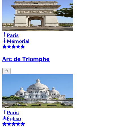
Paris
Mémorial
Arc de Triomphe
Paris
Église