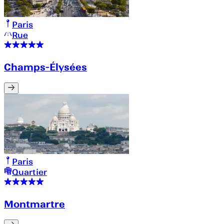
Paris
Rue
Champs-Élysées
Paris
Quartier
Montmartre