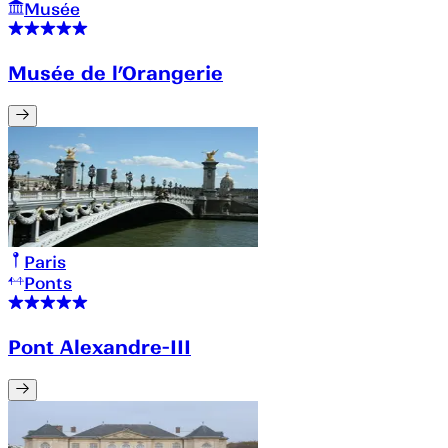
Musée
Musée de l’Orangerie
Paris
Ponts
Pont Alexandre-III