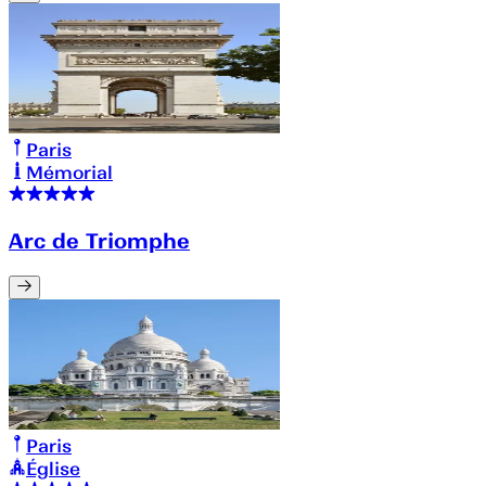
Paris
Mémorial
Arc de Triomphe
Paris
Église