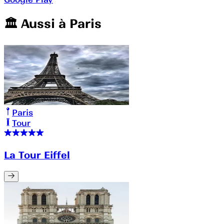
🏛️️ Aussi à
Paris
Paris
Tour
La Tour Eiffel