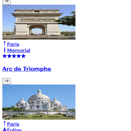
Paris
Mémorial
Arc de Triomphe
Paris
Église