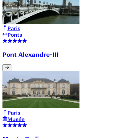
Paris
Ponts
Pont Alexandre-III
Paris
Musée