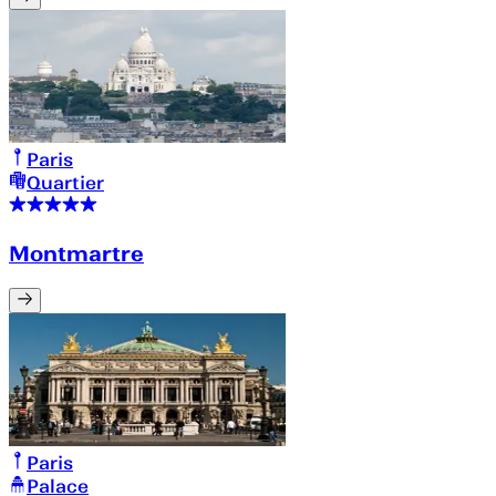
Paris
Quartier
Montmartre
Paris
Palace