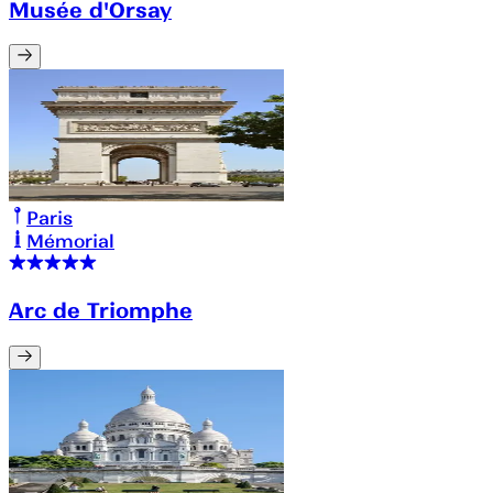
Musée d'Orsay
Paris
Mémorial
Arc de Triomphe