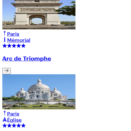
Paris
Mémorial
Arc de Triomphe
Paris
Église