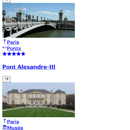
Paris
Ponts
Pont Alexandre-III
Paris
Musée