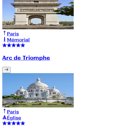
Paris
Mémorial
Arc de Triomphe
Paris
Église