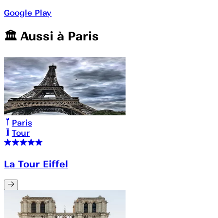
Google Play
🏛️️ Aussi à
Paris
Paris
Tour
La Tour Eiffel