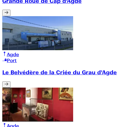
Grande Roue de Cap d’Agde
Agde
Port
Le Belvédère de la Criée du Grau d'Agde
Agde