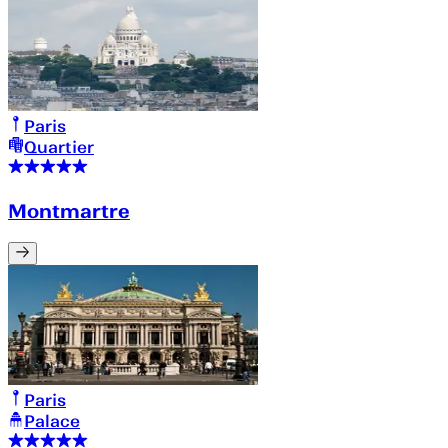
Paris
Quartier
Montmartre
Paris
Palace