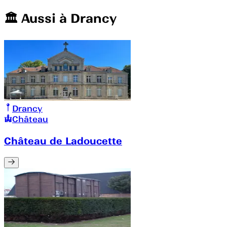
🏛️️ Aussi à
Drancy
Drancy
Château
Château de Ladoucette