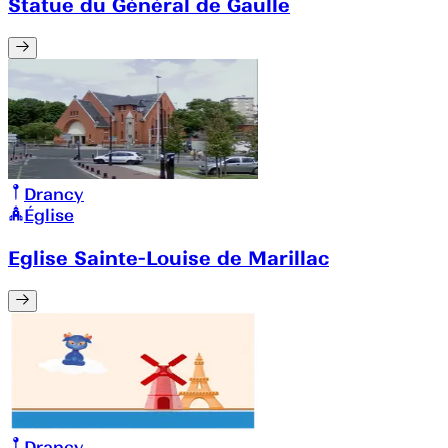
Statue du Général de Gaulle
Drancy
Église
Eglise Sainte-Louise de Marillac
Drancy