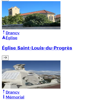
Drancy
Église
Église Saint-Louis-du-Progrès
Drancy
Mémorial