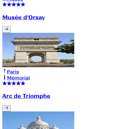
Musée d'Orsay
Paris
Mémorial
Arc de Triomphe