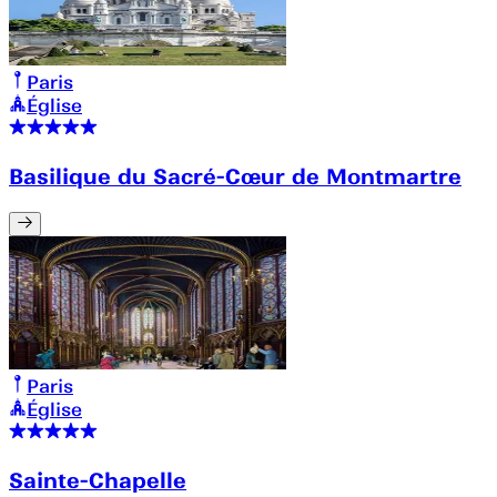
Paris
Église
Basilique du Sacré-Cœur de Montmartre
Paris
Église
Sainte-Chapelle