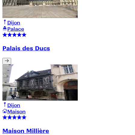
Dijon
Palace
Palais des Ducs
Dijon
Maison
Maison Millière