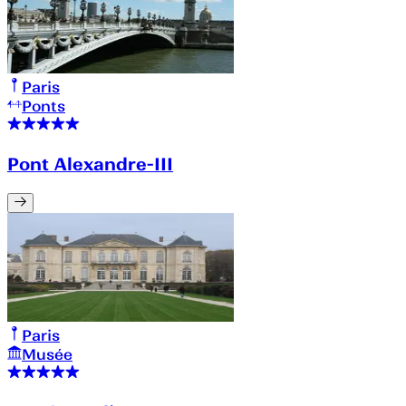
Paris
Ponts
Pont Alexandre-III
Paris
Musée