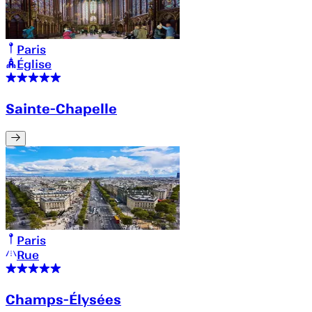
Paris
Église
Sainte-Chapelle
Paris
Rue
Champs-Élysées