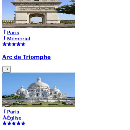
Paris
Mémorial
Arc de Triomphe
Paris
Église