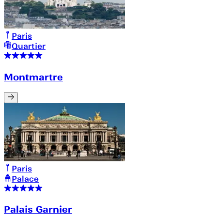
Paris
Quartier
Montmartre
Paris
Palace
Palais Garnier