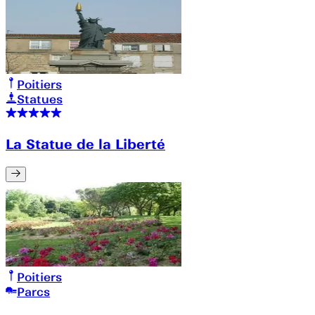
Poitiers
Statues
La Statue de la Liberté
Poitiers
Parcs