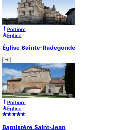
Poitiers
Église
Église Sainte-Radegonde
Poitiers
Église
Baptistère Saint-Jean