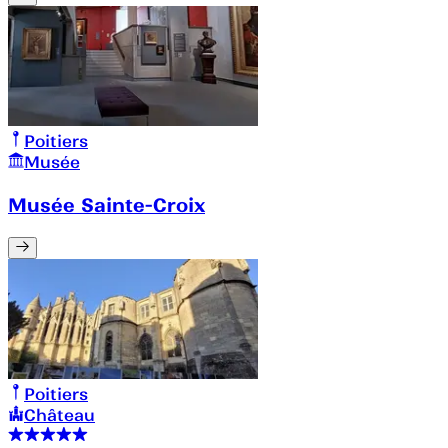
Poitiers
Musée
Musée Sainte-Croix
Poitiers
Château