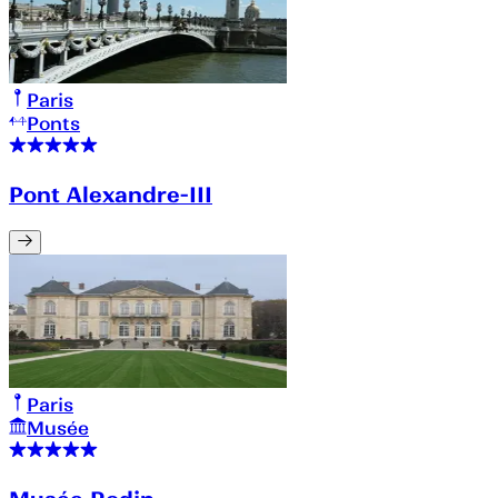
Paris
Ponts
Pont Alexandre-III
Paris
Musée