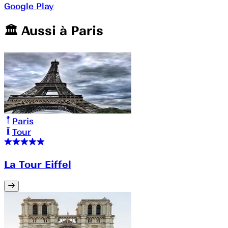
Google Play
🏛️️ Aussi à
Paris
Paris
Tour
La Tour Eiffel