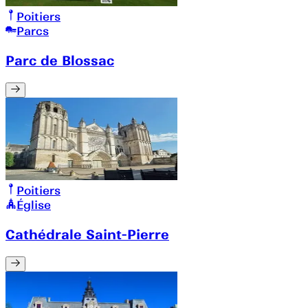
Poitiers
Parcs
Parc de Blossac
Poitiers
Église
Cathédrale Saint-Pierre