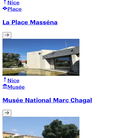
Nice
Place
La Place Masséna
Nice
Musée
Musée National Marc Chagal