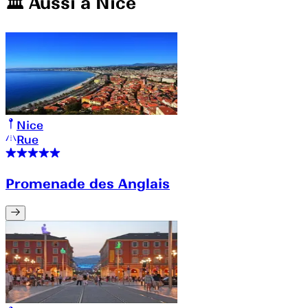
🏛️️ Aussi à
Nice
Nice
Rue
Promenade des Anglais