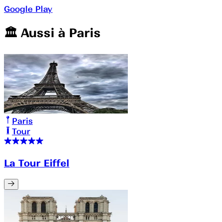
Google Play
🏛️️ Aussi à
Paris
Paris
Tour
La Tour Eiffel