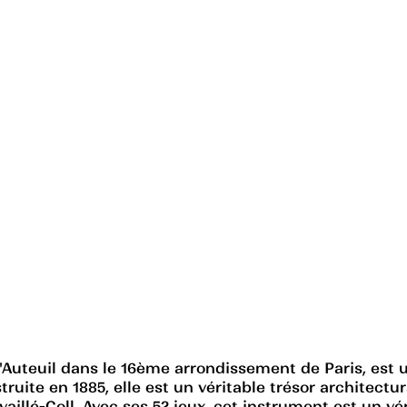
 d'Auteuil dans le 16ème arrondissement de Paris, est 
uite en 1885, elle est un véritable trésor architectur
availlé-Coll. Avec ses 52 jeux, cet instrument est un 