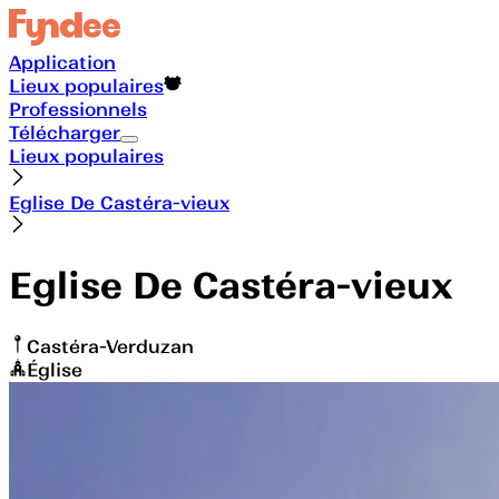
Application
Lieux populaires
Professionnels
Télécharger
Lieux populaires
Eglise De Castéra-vieux
Eglise De Castéra-vieux
Castéra-Verduzan
Église