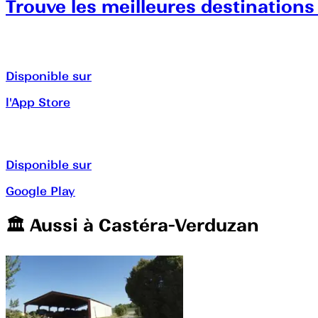
Trouve les meilleures destinations
Disponible sur
l'App Store
Disponible sur
Google Play
🏛️️ Aussi à
Castéra-Verduzan