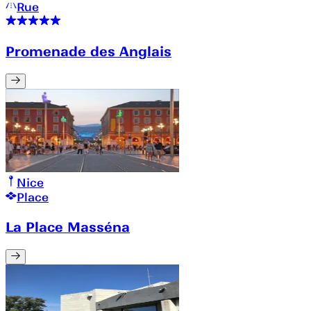
Rue
Promenade des Anglais
Nice
Place
La Place Masséna