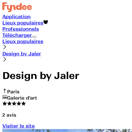
Application
Lieux populaires
Professionnels
Télécharger
Lieux populaires
Design by Jaler
Design by Jaler
Paris
Galerie d'art
2
avis
Visiter le site