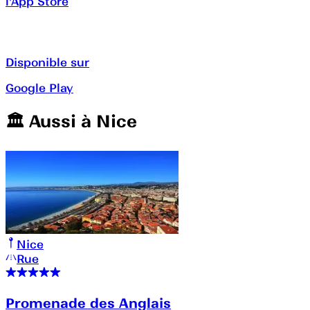
l'App Store
Disponible sur
Google Play
🏛️️ Aussi à
Nice
Nice
Rue
Promenade des Anglais