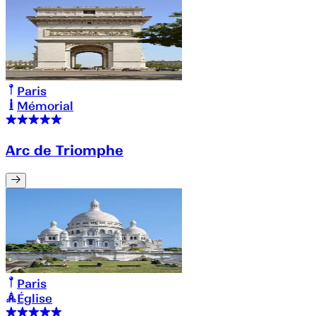
Paris
Mémorial
Arc de Triomphe
Paris
Église